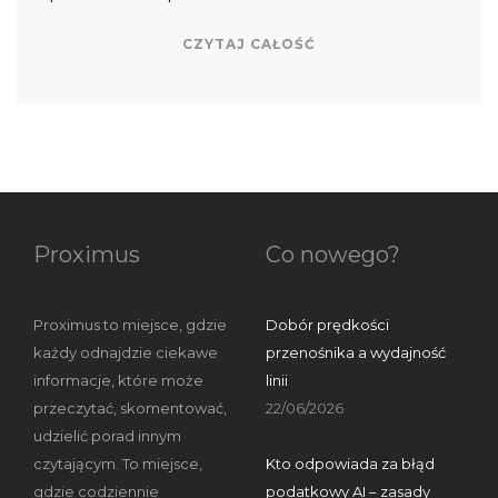
CZYTAJ CAŁOŚĆ
Proximus
Co nowego?
Proximus to miejsce, gdzie
Dobór prędkości
każdy odnajdzie ciekawe
przenośnika a wydajność
informacje, które może
linii
przeczytać, skomentować,
22/06/2026
udzielić porad innym
czytającym. To miejsce,
Kto odpowiada za błąd
gdzie codziennie
podatkowy AI – zasady