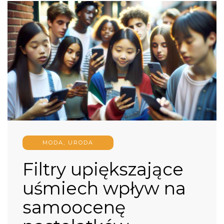
MODA, URODA
Filtry upiększające
uśmiech wpływ na
samoocenę