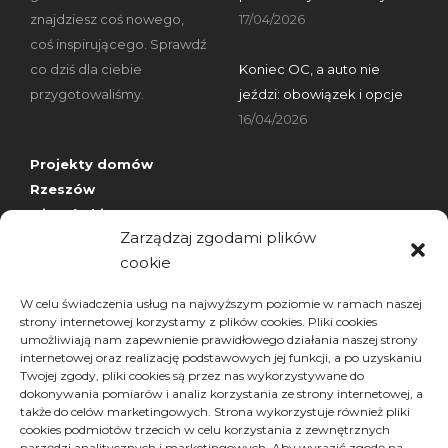
znajdziesz coś nowego,
17/04/2026
coś inspirującego. Sprawdź
co dziś dla ciebie
Koniec OC, a auto nie
przygotowaliśmy.
jeździ: obowiązek i opcje
16/04/2026
Projekty domów
Rzeszów
wizytówki nap
Zarządzaj zgodami plików
cookie
Archiwa
W celu świadczenia usług na najwyższym poziomie w ramach naszej
strony internetowej korzystamy z plików cookies. Pliki cookies
Archiwa
Archiwa
umożliwiają nam zapewnienie prawidłowego działania naszej strony
Wybierz miesiąc
internetowej oraz realizację podstawowych jej funkcji, a po uzyskaniu
Twojej zgody, pliki cookies są przez nas wykorzystywane do
dokonywania pomiarów i analiz korzystania ze strony internetowej, a
także do celów marketingowych. Strona wykorzystuje również pliki
cookies podmiotów trzecich w celu korzystania z zewnętrznych
narzędzi analitycznych i marketingowych. Aby wyrazić zgodę na