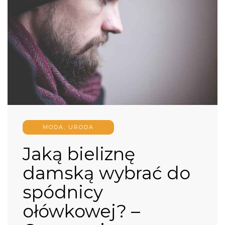
MODA, URODA
Jaką bieliznę
damską wybrać do
spódnicy
ołówkowej? –