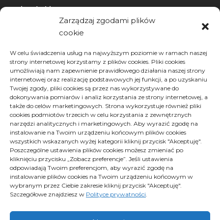
wizytówki nap
Zarządzaj zgodami plików
cookie
Archiwa
W celu świadczenia usług na najwyższym poziomie w ramach naszej
strony internetowej korzystamy z plików cookies. Pliki cookies
Archiwa
Archiwa
umożliwiają nam zapewnienie prawidłowego działania naszej strony
Wybierz miesiąc
internetowej oraz realizację podstawowych jej funkcji, a po uzyskaniu
Twojej zgody, pliki cookies są przez nas wykorzystywane do
dokonywania pomiarów i analiz korzystania ze strony internetowej, a
także do celów marketingowych. Strona wykorzystuje również pliki
cookies podmiotów trzecich w celu korzystania z zewnętrznych
narzędzi analitycznych i marketingowych. Aby wyrazić zgodę na
instalowanie na Twoim urządzeniu końcowym plików cookies
wszystkich wskazanych wyżej kategorii kliknij przycisk "Akceptuję".
Poszczególne ustawienia plików cookies możesz zmieniać po
kliknięciu przycisku „Zobacz preferencje”. Jeśli ustawienia
Polityka plików cookies (EU)
odpowiadają Twoim preferencjom, aby wyrazić zgodę na
Polityka prywatności
instalowanie plików cookies na Twoim urządzeniu końcowym w
wybranym przez Ciebie zakresie kliknij przycisk "Akceptuję".
Szczegółowe znajdziesz w
Polityce prywatności
.
Proximus - Wszelkie prawa zastrzeżone