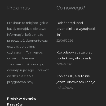
Proximus
Co nowego?
Proximus to miejsce, gdzie
Dobór prędkości
każdy odnajdzie ciekawe
przenośnika a wydajność
informacje, które może
linii
przeczytać, skomentować,
22/06/2026
udzielić porad innym
czytającym. To miejsce,
Kto odpowiada za błąd
gdzie codziennie
podatkowy AI – zasady
znajdziesz coś nowego,
17/04/2026
coś inspirującego. Sprawdź
co dziś dla ciebie
Koniec OC, a auto nie
przygotowaliśmy.
jeździ: obowiązek i opcje
16/04/2026
Projekty domów
Rzeszów