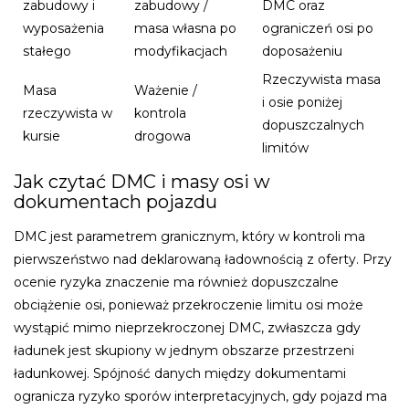
zabudowy i
zabudowy /
DMC oraz
wyposażenia
masa własna po
ograniczeń osi po
stałego
modyfikacjach
doposażeniu
Rzeczywista masa
Masa
Ważenie /
i osie poniżej
rzeczywista w
kontrola
dopuszczalnych
kursie
drogowa
limitów
Jak czytać DMC i masy osi w
dokumentach pojazdu
DMC jest parametrem granicznym, który w kontroli ma
pierwszeństwo nad deklarowaną ładownością z oferty. Przy
ocenie ryzyka znaczenie ma również dopuszczalne
obciążenie osi, ponieważ przekroczenie limitu osi może
wystąpić mimo nieprzekroczonej DMC, zwłaszcza gdy
ładunek jest skupiony w jednym obszarze przestrzeni
ładunkowej. Spójność danych między dokumentami
ogranicza ryzyko sporów interpretacyjnych, gdy pojazd ma