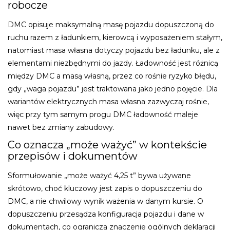
robocze
DMC opisuje maksymalną masę pojazdu dopuszczoną do
ruchu razem z ładunkiem, kierowcą i wyposażeniem stałym,
natomiast masa własna dotyczy pojazdu bez ładunku, ale z
elementami niezbędnymi do jazdy. Ładowność jest różnicą
między DMC a masą własną, przez co rośnie ryzyko błędu,
gdy „waga pojazdu” jest traktowana jako jedno pojęcie. Dla
wariantów elektrycznych masa własna zazwyczaj rośnie,
więc przy tym samym progu DMC ładowność maleje
nawet bez zmiany zabudowy.
Co oznacza „może ważyć” w kontekście
przepisów i dokumentów
Sformułowanie „może ważyć 4,25 t” bywa używane
skrótowo, choć kluczowy jest zapis o dopuszczeniu do
DMC, a nie chwilowy wynik ważenia w danym kursie. O
dopuszczeniu przesądza konfiguracja pojazdu i dane w
dokumentach, co ogranicza znaczenie ogólnych deklaracji