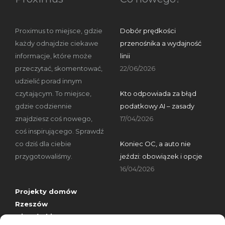
Proximus to miejsce, gdzie
Dobór prędkości
każdy odnajdzie ciekawe
przenośnika a wydajność
informacje, które może
linii
przeczytać, skomentować,
22/06/2026
udzielić porad innym
czytającym. To miejsce,
Kto odpowiada za błąd
gdzie codziennie
podatkowy AI – zasady
znajdziesz coś nowego,
17/04/2026
coś inspirującego. Sprawdź
co dziś dla ciebie
Koniec OC, a auto nie
przygotowaliśmy.
jeździ: obowiązek i opcje
16/04/2026
Projekty domów
Rzeszów
wizytówki nap