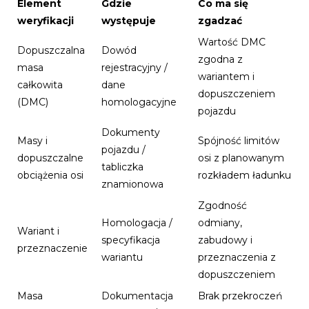
Element
Gdzie
Co ma się
weryfikacji
występuje
zgadzać
Wartość DMC
Dopuszczalna
Dowód
zgodna z
masa
rejestracyjny /
wariantem i
całkowita
dane
dopuszczeniem
(DMC)
homologacyjne
pojazdu
Dokumenty
Masy i
Spójność limitów
pojazdu /
dopuszczalne
osi z planowanym
tabliczka
obciążenia osi
rozkładem ładunku
znamionowa
Zgodność
Homologacja /
odmiany,
Wariant i
specyfikacja
zabudowy i
przeznaczenie
wariantu
przeznaczenia z
dopuszczeniem
Masa
Dokumentacja
Brak przekroczeń