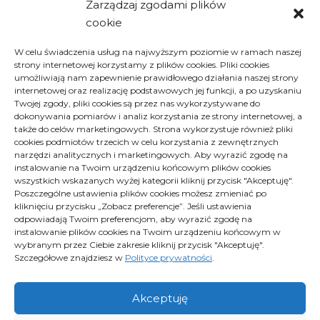
Zarządzaj zgodami plików
cookie
Archiwa
W celu świadczenia usług na najwyższym poziomie w ramach naszej
strony internetowej korzystamy z plików cookies. Pliki cookies
Archiwa
Archiwa
umożliwiają nam zapewnienie prawidłowego działania naszej strony
Wybierz miesiąc
internetowej oraz realizację podstawowych jej funkcji, a po uzyskaniu
Twojej zgody, pliki cookies są przez nas wykorzystywane do
dokonywania pomiarów i analiz korzystania ze strony internetowej, a
także do celów marketingowych. Strona wykorzystuje również pliki
cookies podmiotów trzecich w celu korzystania z zewnętrznych
narzędzi analitycznych i marketingowych. Aby wyrazić zgodę na
instalowanie na Twoim urządzeniu końcowym plików cookies
wszystkich wskazanych wyżej kategorii kliknij przycisk "Akceptuję".
Poszczególne ustawienia plików cookies możesz zmieniać po
kliknięciu przycisku „Zobacz preferencje”. Jeśli ustawienia
Polityka plików cookies (EU)
odpowiadają Twoim preferencjom, aby wyrazić zgodę na
Polityka prywatności
instalowanie plików cookies na Twoim urządzeniu końcowym w
wybranym przez Ciebie zakresie kliknij przycisk "Akceptuję".
Szczegółowe znajdziesz w
Polityce prywatności
.
Proximus - Wszelkie prawa zastrzeżone
Akceptuję