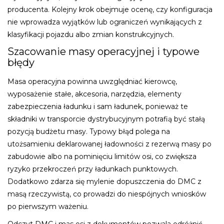
producenta. Kolejny krok obejmuje ocenę, czy konfiguracja
nie wprowadza wyjątków lub ograniczeń wynikających z
klasyfikacji pojazdu albo zmian konstrukcyjnych.
Szacowanie masy operacyjnej i typowe
błędy
Masa operacyjna powinna uwzględniać kierowcę,
wyposażenie stałe, akcesoria, narzędzia, elementy
zabezpieczenia ładunku i sam ładunek, ponieważ te
składniki w transporcie dystrybucyjnym potrafią być stałą
pozycją budżetu masy. Typowy błąd polega na
utożsamieniu deklarowanej ładowności z rezerwą masy po
zabudowie albo na pominięciu limitów osi, co zwiększa
ryzyko przekroczeń przy ładunkach punktowych.
Dodatkowo zdarza się mylenie dopuszczenia do DMC z
masą rzeczywistą, co prowadzi do niespójnych wniosków
po pierwszym ważeniu.
Odczyt DMC i mas osi z dokumentów pozwala odróżnić