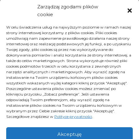
Zarządzaj zgodami plików
cookie
Archiwa
W celu świadczenia usług na najwyższym poziomie w ramach naszej
strony internetowej korzystamy z plików cookies. Pliki cookies
Archiwa
Archiwa
umożliwiają nam zapewnienie prawidłowego działania naszej strony
Wybierz miesiąc
internetowej oraz realizację podstawowych jej funkcji, a po uzyskaniu
Twojej zgody, pliki cookies są przez nas wykorzystywane do
dokonywania pomiarów i analiz korzystania ze strony internetowej, a
także do celów marketingowych. Strona wykorzystuje również pliki
cookies podmiotów trzecich w celu korzystania z zewnętrznych
narzędzi analitycznych i marketingowych. Aby wyrazić zgodę na
instalowanie na Twoim urządzeniu końcowym plików cookies
wszystkich wskazanych wyżej kategorii kliknij przycisk "Akceptuję".
Poszczególne ustawienia plików cookies możesz zmieniać po
kliknięciu przycisku „Zobacz preferencje”. Jeśli ustawienia
Polityka plików cookies (EU)
odpowiadają Twoim preferencjom, aby wyrazić zgodę na
Polityka prywatności
instalowanie plików cookies na Twoim urządzeniu końcowym w
wybranym przez Ciebie zakresie kliknij przycisk "Akceptuję".
Szczegółowe znajdziesz w
Polityce prywatności
.
Proximus - Wszelkie prawa zastrzeżone
Akceptuję