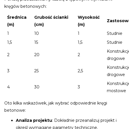
kręgów betonowych:
Średnica
Grubość ścianki
Wysokość
Zastosow
(m)
(cm)
(m)
1
10
1
Studnie
1,5
15
1,5
Studnie
Konstrukcj
2
20
2
drogowe
Konstrukcj
3
25
2,5
drogowe
Konstrukcj
4
30
3
mostowe
Oto kilka wskazówek, jak wybrać odpowiednie kręgi
betonowe:
Analiza projektu
: Dokładnie przeanalizuj projekt i
określ wymagane parametry techniczne.