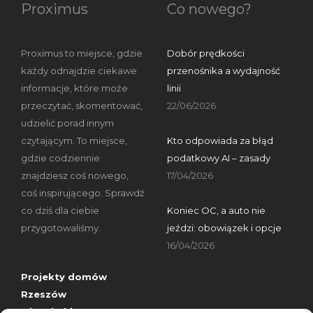
Proximus
Co nowego?
Proximus to miejsce, gdzie
Dobór prędkości
każdy odnajdzie ciekawe
przenośnika a wydajność
informacje, które może
linii
przeczytać, skomentować,
22/06/2026
udzielić porad innym
czytającym. To miejsce,
Kto odpowiada za błąd
gdzie codziennie
podatkowy AI – zasady
znajdziesz coś nowego,
17/04/2026
coś inspirującego. Sprawdź
co dziś dla ciebie
Koniec OC, a auto nie
przygotowaliśmy.
jeździ: obowiązek i opcje
16/04/2026
Projekty domów
Rzeszów
wizytówki nap