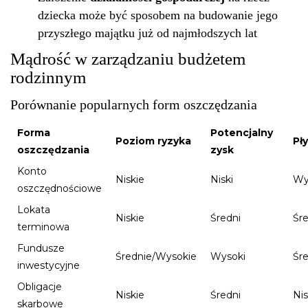
dziecka może być sposobem na budowanie jego
przyszłego majątku już od najmłodszych lat
Mądrość w zarządzaniu budżetem
rodzinnym
Porównanie popularnych form oszczędzania
Forma
Potencjalny
Poziom ryzyka
Pł
oszczędzania
zysk
Konto
Niskie
Niski
Wy
oszczędnościowe
Lokata
Niskie
Średni
Śr
terminowa
Fundusze
Średnie/Wysokie
Wysoki
Śr
inwestycyjne
Obligacje
Niskie
Średni
Ni
skarbowe