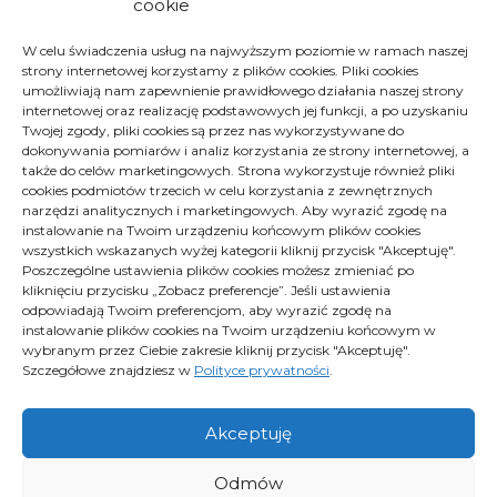
cookie
Archiwa
W celu świadczenia usług na najwyższym poziomie w ramach naszej
strony internetowej korzystamy z plików cookies. Pliki cookies
Archiwa
Archiwa
umożliwiają nam zapewnienie prawidłowego działania naszej strony
Wybierz miesiąc
internetowej oraz realizację podstawowych jej funkcji, a po uzyskaniu
Twojej zgody, pliki cookies są przez nas wykorzystywane do
dokonywania pomiarów i analiz korzystania ze strony internetowej, a
także do celów marketingowych. Strona wykorzystuje również pliki
cookies podmiotów trzecich w celu korzystania z zewnętrznych
narzędzi analitycznych i marketingowych. Aby wyrazić zgodę na
instalowanie na Twoim urządzeniu końcowym plików cookies
wszystkich wskazanych wyżej kategorii kliknij przycisk "Akceptuję".
Poszczególne ustawienia plików cookies możesz zmieniać po
kliknięciu przycisku „Zobacz preferencje”. Jeśli ustawienia
Polityka plików cookies (EU)
odpowiadają Twoim preferencjom, aby wyrazić zgodę na
Polityka prywatności
instalowanie plików cookies na Twoim urządzeniu końcowym w
wybranym przez Ciebie zakresie kliknij przycisk "Akceptuję".
Szczegółowe znajdziesz w
Polityce prywatności
.
Proximus - Wszelkie prawa zastrzeżone
Akceptuję
Odmów