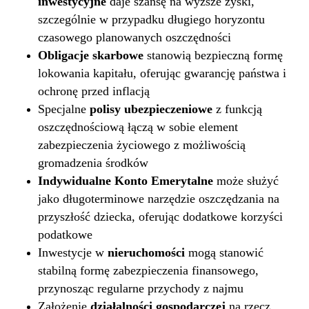
inwestycyjne
daje szansę na wyższe zyski,
szczególnie w przypadku długiego horyzontu
czasowego planowanych oszczędności
Obligacje skarbowe
stanowią bezpieczną formę
lokowania kapitału, oferując gwarancję państwa i
ochronę przed inflacją
Specjalne
polisy ubezpieczeniowe
z funkcją
oszczędnościową łączą w sobie element
zabezpieczenia życiowego z możliwością
gromadzenia środków
Indywidualne Konto Emerytalne
może służyć
jako długoterminowe narzędzie oszczędzania na
przyszłość dziecka, oferując dodatkowe korzyści
podatkowe
Inwestycje w
nieruchomości
mogą stanowić
stabilną formę zabezpieczenia finansowego,
przynosząc regularne przychody z najmu
Założenie
działalności gospodarczej
na rzecz