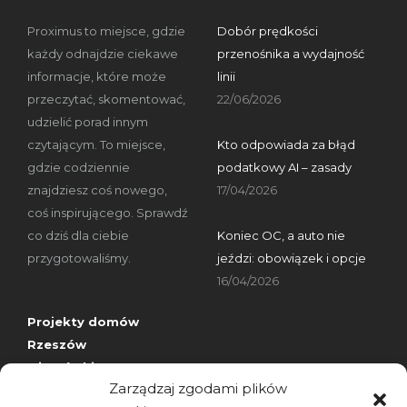
Proximus to miejsce, gdzie
Dobór prędkości
każdy odnajdzie ciekawe
przenośnika a wydajność
informacje, które może
linii
przeczytać, skomentować,
22/06/2026
udzielić porad innym
czytającym. To miejsce,
Kto odpowiada za błąd
gdzie codziennie
podatkowy AI – zasady
znajdziesz coś nowego,
17/04/2026
coś inspirującego. Sprawdź
co dziś dla ciebie
Koniec OC, a auto nie
przygotowaliśmy.
jeździ: obowiązek i opcje
16/04/2026
Projekty domów
Rzeszów
wizytówki nap
Zarządzaj zgodami plików