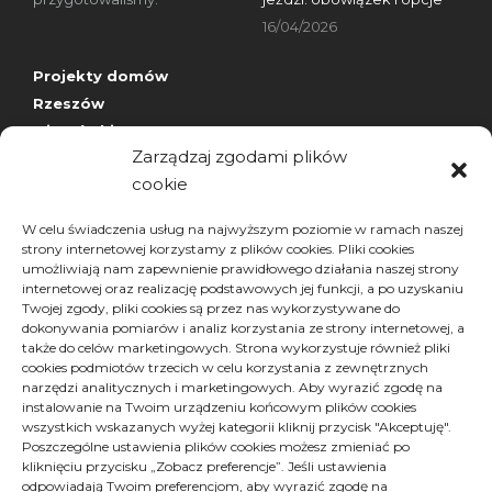
16/04/2026
Projekty domów
Rzeszów
wizytówki nap
Zarządzaj zgodami plików
cookie
Archiwa
W celu świadczenia usług na najwyższym poziomie w ramach naszej
strony internetowej korzystamy z plików cookies. Pliki cookies
Archiwa
Archiwa
umożliwiają nam zapewnienie prawidłowego działania naszej strony
Wybierz miesiąc
internetowej oraz realizację podstawowych jej funkcji, a po uzyskaniu
Twojej zgody, pliki cookies są przez nas wykorzystywane do
dokonywania pomiarów i analiz korzystania ze strony internetowej, a
także do celów marketingowych. Strona wykorzystuje również pliki
cookies podmiotów trzecich w celu korzystania z zewnętrznych
narzędzi analitycznych i marketingowych. Aby wyrazić zgodę na
instalowanie na Twoim urządzeniu końcowym plików cookies
wszystkich wskazanych wyżej kategorii kliknij przycisk "Akceptuję".
Poszczególne ustawienia plików cookies możesz zmieniać po
kliknięciu przycisku „Zobacz preferencje”. Jeśli ustawienia
Polityka plików cookies (EU)
odpowiadają Twoim preferencjom, aby wyrazić zgodę na