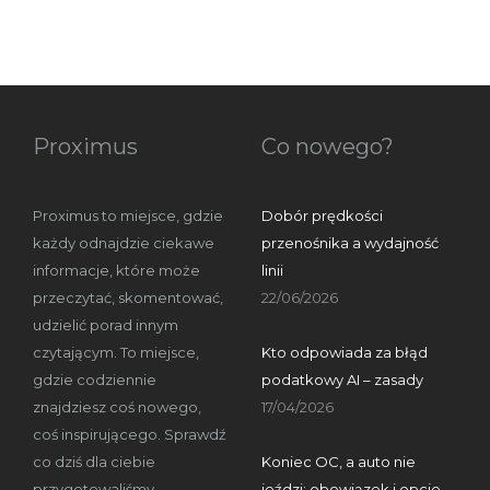
Proximus
Co nowego?
Proximus to miejsce, gdzie
Dobór prędkości
każdy odnajdzie ciekawe
przenośnika a wydajność
informacje, które może
linii
przeczytać, skomentować,
22/06/2026
udzielić porad innym
czytającym. To miejsce,
Kto odpowiada za błąd
gdzie codziennie
podatkowy AI – zasady
znajdziesz coś nowego,
17/04/2026
coś inspirującego. Sprawdź
co dziś dla ciebie
Koniec OC, a auto nie
przygotowaliśmy.
jeździ: obowiązek i opcje