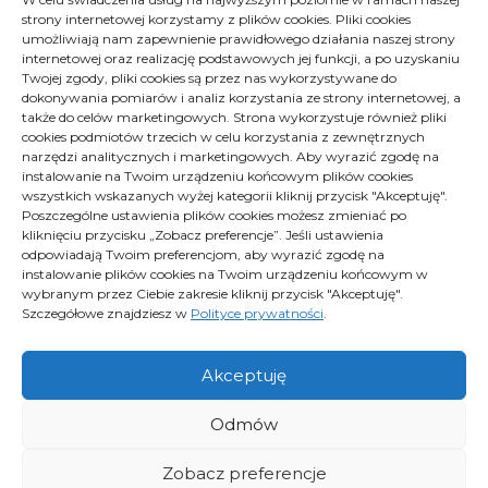
strony internetowej korzystamy z plików cookies. Pliki cookies
Archiwa
Archiwa
umożliwiają nam zapewnienie prawidłowego działania naszej strony
Wybierz miesiąc
internetowej oraz realizację podstawowych jej funkcji, a po uzyskaniu
Twojej zgody, pliki cookies są przez nas wykorzystywane do
dokonywania pomiarów i analiz korzystania ze strony internetowej, a
także do celów marketingowych. Strona wykorzystuje również pliki
cookies podmiotów trzecich w celu korzystania z zewnętrznych
narzędzi analitycznych i marketingowych. Aby wyrazić zgodę na
instalowanie na Twoim urządzeniu końcowym plików cookies
wszystkich wskazanych wyżej kategorii kliknij przycisk "Akceptuję".
Poszczególne ustawienia plików cookies możesz zmieniać po
kliknięciu przycisku „Zobacz preferencje”. Jeśli ustawienia
Polityka plików cookies (EU)
odpowiadają Twoim preferencjom, aby wyrazić zgodę na
Polityka prywatności
instalowanie plików cookies na Twoim urządzeniu końcowym w
wybranym przez Ciebie zakresie kliknij przycisk "Akceptuję".
Szczegółowe znajdziesz w
Polityce prywatności
.
Proximus - Wszelkie prawa zastrzeżone
Akceptuję
Odmów
Zobacz preferencje