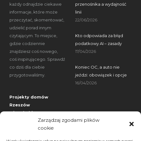
każdy odnajdzie ciekawe
przenośnika a wydajność
informacje, które może
linii
przeczytać, skomentować,
22/06/2026
udzielić porad innym
czytającym. To miejsce,
Kto odpowiada za błąd
gdzie codziennie
podatkowy AI – zasady
znajdziesz coś nowego,
17/04/2026
coś inspirującego. Sprawdź
co dziś dla ciebie
Koniec OC, a auto nie
przygotowaliśmy.
jeździ: obowiązek i opcje
16/04/2026
Projekty domów
Rzeszów
wizytówki nap
Zarządzaj zgodami plików
cookie
Archiwa
W celu świadczenia usług na najwyższym poziomie w ramach naszej