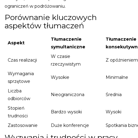
ograniczeń w podróżowaniu.
Porównanie kluczowych
aspektów tłumaczeń
Tłumaczenie
Tłumaczenie
Aspekt
symultaniczne
konsekutywn
W czasie
Czas realizacji
Z opóźnieniem
rzeczywistym
Wymagania
Wysokie
Minimalne
sprzętowe
Liczba
Nieograniczona
Średnia
odbiorców
Stopień
Bardzo wysoki
Wysoki
trudności
Zastosowanie
Duże konferencje
Spotkania biz
Wyzwania i trudności w pracy