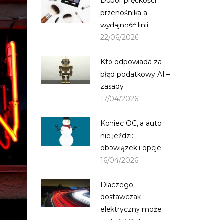
Dobór prędkości
przenośnika a
wydajność linii
22/06/2026
Kto odpowiada za
błąd podatkowy AI –
zasady
17/04/2026
Koniec OC, a auto
nie jeździ:
obowiązek i opcje
16/04/2026
Dlaczego
dostawczak
elektryczny może