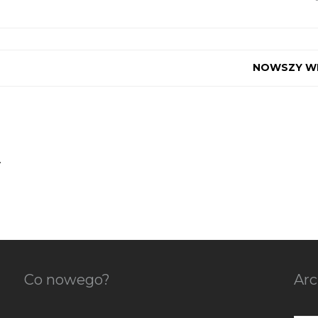
NOWSZY W
.
Co nowego?
Ar