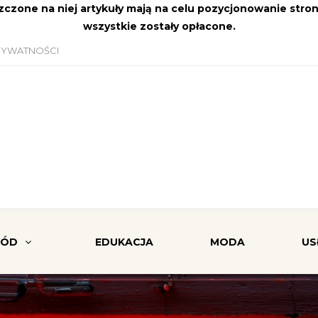
szczone na niej artykuły mają na celu pozycjonowanie str
wszystkie zostały opłacone.
RYWATNOŚCI
RÓD
EDUKACJA
MODA
US