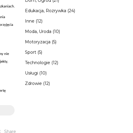
Dom, Ogród
(21)
szkaniach.
Edukacja, Rozrywka
(24)
ania
Inne
(12)
przyjęcia
Moda, Uroda
(10)
Motoryzacja
(5)
Sport
(5)
my nie
jekty,
Technologie
(12)
Usługi
(10)
Zdrowie
(12)
ertę
Share