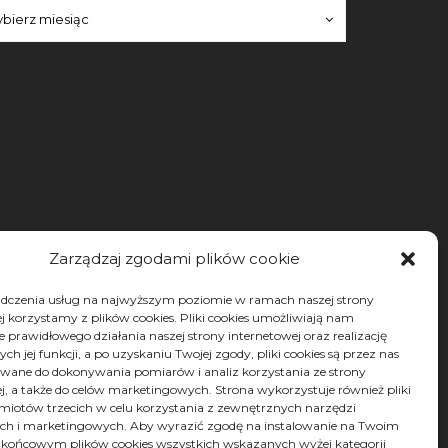
iwa
iwa
bierz miesiąc
Zarządzaj zgodami plików cookie
adczenia usług na najwyższym poziomie w ramach naszej strony
j korzystamy z plików cookies. Pliki cookies umożliwiają nam
 prawidłowego działania naszej strony internetowej oraz realizację
h jej funkcji, a po uzyskaniu Twojej zgody, pliki cookies są przez nas
wane do dokonywania pomiarów i analiz korzystania ze strony
j, a także do celów marketingowych. Strona wykorzystuje również pliki
miotów trzecich w celu korzystania z zewnętrznych narzędzi
ych i marketingowych. Aby wyrazić zgodę na instalowanie na Twoim
 końcowym plików cookies wszystkich wskazanych wyżej kategorii