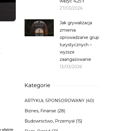
ważyć 4,25 t
27/03/2026
Jak grywalizacja
zmienia
oprowadzanie grup
turystycznych –
k
wyższe
zaangażowanie
13/03/2026
Kategorie
ARTYKUŁ SPONSOROWANY
(40)
Biznes, Finanse
(28)
Budownictwo, Przemysł
(15)
o właśnie