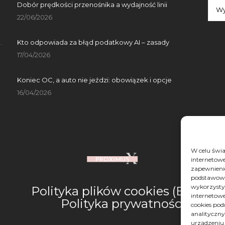
Arch
Dobór prędkości przenośnika a wydajność linii
Arch
Wy
22/06/2026
.
Kto odpowiada za błąd podatkowy AI – zasady
17/04/2026
Koniec OC, a auto nie jeździ: obowiązek i opcje
16/04/2026
W celu świ
internetowe
zapewnienie
podstawowyc
wykorzysty
Polityka plików cookies (EU)
internetowe
Polityka prywatności
cookies pod
analityczn
urządzeniu