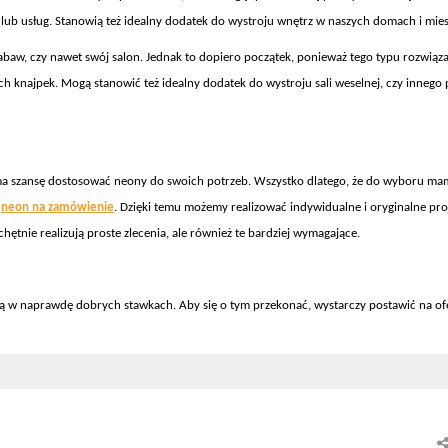
 lub usług. Stanowią też idealny dodatek do wystroju wnętrz w naszych domach i mie
zabaw, czy nawet swój salon. Jednak to dopiero początek, ponieważ tego typu rozwiąz
h knajpek. Mogą stanowić też idealny dodatek do wystroju sali weselnej, czy innego 
 ma szansę dostosować neony do swoich potrzeb. Wszystko dlatego, że do wyboru ma
ą
neon na zamówienie
. Dzięki temu możemy realizować indywidualne i oryginalne pro
chętnie realizują proste zlecenia, ale również te bardziej wymagające.
ą w naprawdę dobrych stawkach. Aby się o tym przekonać, wystarczy postawić na of