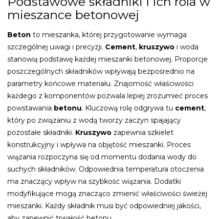
Podstawowe składniki i ich rola w
mieszance betonowej
Beton
to mieszanka, której przygotowanie wymaga
szczególnej uwagi i precyzji.
Cement
,
kruszywo
i woda
stanowią podstawę każdej mieszanki betonowej. Proporcje
poszczególnych składników wpływają bezpośrednio na
parametry końcowe materiału. Znajomość właściwości
każdego z komponentów pozwala lepiej zrozumieć proces
powstawania
betonu
. Kluczową rolę odgrywa tu
cement
,
który po związaniu z wodą tworzy zaczyn spajający
pozostałe składniki.
Kruszywo
zapewnia szkielet
konstrukcyjny i wpływa na objętość mieszanki. Proces
wiązania rozpoczyna się od momentu dodania wody do
suchych składników. Odpowiednia temperatura otoczenia
ma znaczący wpływ na szybkość wiązania. Dodatki
modyfikujące mogą znacząco zmienić właściwości świeżej
mieszanki. Każdy składnik musi być odpowiedniej jakości,
aby zapewnić trwałość betonu.