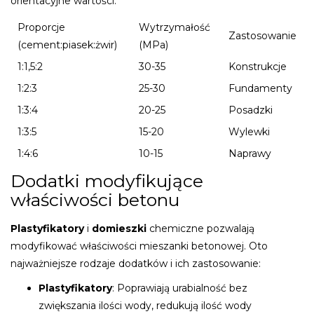
orientacyjne wartości:
Proporcje
Wytrzymałość
Zastosowanie
(cement:piasek:żwir)
(MPa)
1:1,5:2
30-35
Konstrukcje
1:2:3
25-30
Fundamenty
1:3:4
20-25
Posadzki
1:3:5
15-20
Wylewki
1:4:6
10-15
Naprawy
Dodatki modyfikujące
właściwości betonu
Plastyfikatory
i
domieszki
chemiczne pozwalają
modyfikować właściwości mieszanki betonowej. Oto
najważniejsze rodzaje dodatków i ich zastosowanie:
Plastyfikatory
: Poprawiają urabialność bez
zwiększania ilości wody, redukują ilość wody