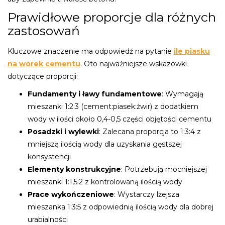
Prawidłowe proporcje dla różnych
zastosowań
Kluczowe znaczenie ma odpowiedź na pytanie
ile piasku
na worek cementu
. Oto najważniejsze wskazówki
dotyczące proporcji:
Fundamenty i ławy fundamentowe
: Wymagają
mieszanki 1:2:3 (cement:piasek:żwir) z dodatkiem
wody w ilości około 0,4-0,5 części objętości cementu
Posadzki i wylewki
: Zalecana proporcja to 1:3:4 z
mniejszą ilością wody dla uzyskania gęstszej
konsystencji
Elementy konstrukcyjne
: Potrzebują mocniejszej
mieszanki 1:1,5:2 z kontrolowaną ilością wody
Prace wykończeniowe
: Wystarczy lżejsza
mieszanka 1:3:5 z odpowiednią ilością wody dla dobrej
urabialności