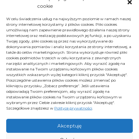
cookie
Archiwa
W celu świadczenia usług na najwyższym poziomie w ramach naszej
strony internetowej korzystamy z plików cookies. Pliki cookies
Archiwa
Archiwa
umożliwiają nam zapewnienie prawidłowego działania naszej strony
Wybierz miesiąc
internetowej oraz realizację podstawowych jej funkcji, a po uzyskaniu
Twojej zgody, pliki cookies są przez nas wykorzystywane do
dokonywania pomiarów i analiz korzystania ze strony internetowej, a
także do celów marketingowych. Strona wykorzystuje również pliki
cookies podmiotów trzecich w celu korzystania z zewnętrznych
narzędzi analitycznych i marketingowych. Aby wyrazić zgodę na
instalowanie na Twoim urządzeniu końcowym plików cookies
wszystkich wskazanych wyżej kategorii kliknij przycisk "Akceptuję".
Poszczególne ustawienia plików cookies możesz zmieniać po
kliknięciu przycisku „Zobacz preferencje”. Jeśli ustawienia
Polityka plików cookies (EU)
odpowiadają Twoim preferencjom, aby wyrazić zgodę na
Polityka prywatności
instalowanie plików cookies na Twoim urządzeniu końcowym w
wybranym przez Ciebie zakresie kliknij przycisk "Akceptuję".
Szczegółowe znajdziesz w
Polityce prywatności
.
Proximus - Wszelkie prawa zastrzeżone
Akceptuję