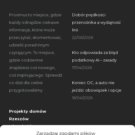
Proximus to miejsce, gdzie
Dobór prędkości
każdy odnajdzie ciekawe
przenośnika a wydajność
informacje, które może
linii
przeczytać, skomentować,
22/06/2026
udzielić porad innym
czytającym. To miejsce,
Kto odpowiada za błąd
gdzie codziennie
podatkowy AI – zasady
znajdziesz coś nowego,
17/04/2026
coś inspirującego. Sprawdź
co dziś dla ciebie
Koniec OC, a auto nie
przygotowaliśmy.
jeździ: obowiązek i opcje
16/04/2026
Projekty domów
Rzeszów
wizytówki nap
Zarządzaj zgodami plików