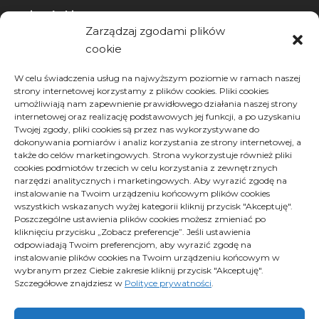
wizytówki nap
Zarządzaj zgodami plików
cookie
Archiwa
W celu świadczenia usług na najwyższym poziomie w ramach naszej
strony internetowej korzystamy z plików cookies. Pliki cookies
Archiwa
Archiwa
umożliwiają nam zapewnienie prawidłowego działania naszej strony
Wybierz miesiąc
internetowej oraz realizację podstawowych jej funkcji, a po uzyskaniu
Twojej zgody, pliki cookies są przez nas wykorzystywane do
dokonywania pomiarów i analiz korzystania ze strony internetowej, a
także do celów marketingowych. Strona wykorzystuje również pliki
cookies podmiotów trzecich w celu korzystania z zewnętrznych
narzędzi analitycznych i marketingowych. Aby wyrazić zgodę na
instalowanie na Twoim urządzeniu końcowym plików cookies
wszystkich wskazanych wyżej kategorii kliknij przycisk "Akceptuję".
Poszczególne ustawienia plików cookies możesz zmieniać po
kliknięciu przycisku „Zobacz preferencje”. Jeśli ustawienia
Polityka plików cookies (EU)
odpowiadają Twoim preferencjom, aby wyrazić zgodę na
Polityka prywatności
instalowanie plików cookies na Twoim urządzeniu końcowym w
wybranym przez Ciebie zakresie kliknij przycisk "Akceptuję".
Szczegółowe znajdziesz w
Polityce prywatności
.
Proximus - Wszelkie prawa zastrzeżone