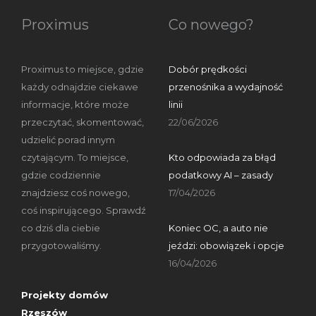
Proximus
Co nowego?
Proximus to miejsce, gdzie
Dobór prędkości
każdy odnajdzie ciekawe
przenośnika a wydajność
informacje, które może
linii
przeczytać, skomentować,
22/06/2026
udzielić porad innym
czytającym. To miejsce,
Kto odpowiada za błąd
gdzie codziennie
podatkowy AI – zasady
znajdziesz coś nowego,
17/04/2026
coś inspirującego. Sprawdź
co dziś dla ciebie
Koniec OC, a auto nie
przygotowaliśmy.
jeździ: obowiązek i opcje
16/04/2026
Projekty domów
Rzeszów