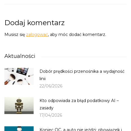
Dodaj komentarz
Musisz się
zalogować
, aby móc dodać komentarz.
Aktualności
Dobór prędkości przenośnika a wydajność
linii
22/06/2026
Kto odpowiada za błąd podatkowy AI –
zasady
17/04/2026
Koniec OC, a auto nie jeździ: obowiązek i