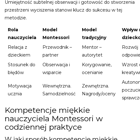
Umiejętność subtelnej obserwacji i gotowość do stworzenia
przestrzeni wyciszenia stanowi klucz do sukcesu w tej
metodzie.
Rola
Model
Model
Wpływ 
nauczyciela
Montessori
tradycyjny
dzieck
Relacja z
Przewodnik –
Mentor –
Rozwój
dzieckiem
partner
autorytet
odpowie
Stosunek do
Obserwacja i
Korygowanie,
Wzrost 
błędów
wsparcie
ocenianie
kreatyw
Autonom
Motywacja
Wewnętrzna.
Zewnętrzna.
poczuci
ucznia
Samodzielność
Nagrody/oceny
sprawcz
Kompetencje miękkie
nauczyciela Montessori w
codziennej praktyce
W jaki sposób kompetencje miękkie