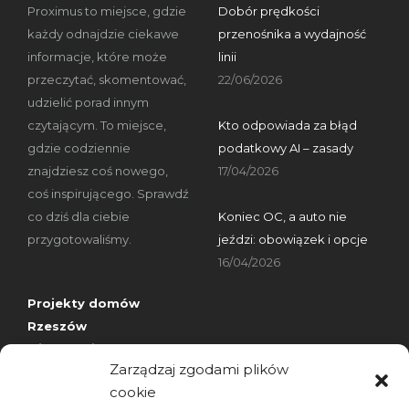
Proximus to miejsce, gdzie
Dobór prędkości
każdy odnajdzie ciekawe
przenośnika a wydajność
informacje, które może
linii
przeczytać, skomentować,
22/06/2026
udzielić porad innym
czytającym. To miejsce,
Kto odpowiada za błąd
gdzie codziennie
podatkowy AI – zasady
znajdziesz coś nowego,
17/04/2026
coś inspirującego. Sprawdź
co dziś dla ciebie
Koniec OC, a auto nie
przygotowaliśmy.
jeździ: obowiązek i opcje
16/04/2026
Projekty domów
Rzeszów
wizytówki nap
Zarządzaj zgodami plików
cookie
Archiwa