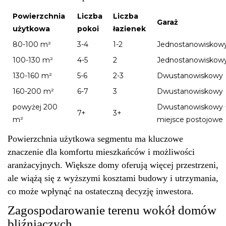
Powierzchnia
Liczba
Liczba
Garaż
użytkowa
pokoi
łazienek
80-100 m²
3-4
1-2
Jednostanowiskow
100-130 m²
4-5
2
Jednostanowiskow
130-160 m²
5-6
2-3
Dwustanowiskowy
160-200 m²
6-7
3
Dwustanowiskowy
powyżej 200
Dwustanowiskowy 
7+
3+
m²
miejsce postojowe
Powierzchnia użytkowa segmentu ma kluczowe
znaczenie dla komfortu mieszkańców i możliwości
aranżacyjnych. Większe domy oferują więcej przestrzeni,
ale wiążą się z wyższymi kosztami budowy i utrzymania,
co może wpłynąć na ostateczną decyzję inwestora.
Zagospodarowanie terenu wokół domów
bliźniaczych