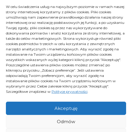
W celu świadczenia usług na najwyższym poziomie w ramach naszej
strony internetowej korzystamy z plików cookies. Pliki cookies
Archiwa
Archiwa
umożliwiają nam zapewnienie prawidłowego działania naszej strony
Wybierz miesiąc
internetowej oraz realizację podstawowych jej funkcji, a po uzyskaniu
Twojej zgody, pliki cookies są przez nas wykorzystywane do
dokonywania pomiarów i analiz korzystania ze strony internetowej, a
także do celów marketingowych. Strona wykorzystuje również pliki
cookies podmiotów trzecich w celu korzystania z zewnętrznych
narzędzi analitycznych i marketingowych. Aby wyrazić zgodę na
instalowanie na Twoim urządzeniu końcowym plików cookies
wszystkich wskazanych wyżej kategorii kliknij przycisk "Akceptuję".
Poszczególne ustawienia plików cookies możesz zmieniać po
kliknięciu przycisku „Zobacz preferencje”. Jeśli ustawienia
Polityka plików cookies (EU)
odpowiadają Twoim preferencjom, aby wyrazić zgodę na
Polityka prywatności
instalowanie plików cookies na Twoim urządzeniu końcowym w
wybranym przez Ciebie zakresie kliknij przycisk "Akceptuję".
Szczegółowe znajdziesz w
Polityce prywatności
.
Proximus - Wszelkie prawa zastrzeżone
Akceptuję
Odmów