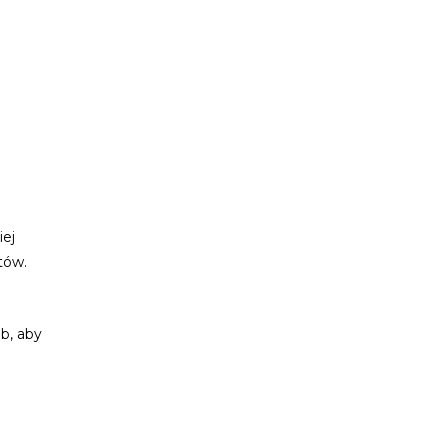
iej
tów.
b, aby