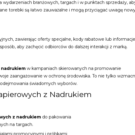
 wydarzeniach branżowych, targach i w punktach sprzedaży, ab
wane torebki są łatwo zauważalne i mogą przyciągać uwagę now
nych, zawierając oferty specjalne, kody rabatowe lub informacje
osób, aby zachęcić odbiorców do dalszej interakcji z marką.
 nadrukiem
w kampaniach skierowanych na promowanie
swoje zaangażowanie w ochronę środowiska. To nie tylko wzmacn
do podejmowania świadomych wyborów.
Papierowych z Nadrukiem
wych z nadrukiem
do pakowania
ych na targach.
riałami promocyjnymi i próbkami