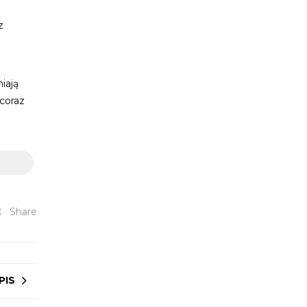
z
iają
coraz
Share
PIS