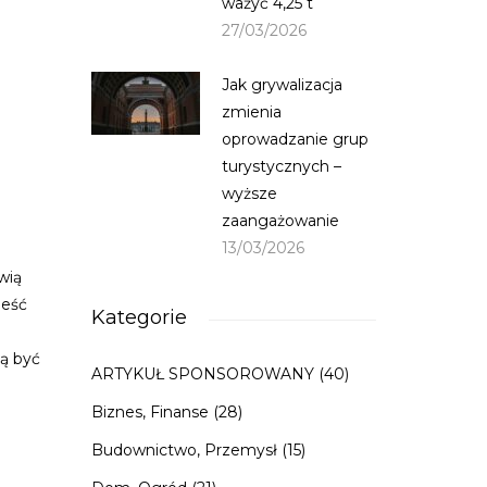
ważyć 4,25 t
27/03/2026
Jak grywalizacja
zmienia
oprowadzanie grup
turystycznych –
wyższe
zaangażowanie
13/03/2026
wią
ieść
Kategorie
 być
ARTYKUŁ SPONSOROWANY
(40)
Biznes, Finanse
(28)
m
Budownictwo, Przemysł
(15)