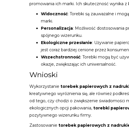
promowania ich marki. Ich skuteczność wynika z 
Widoczność
: Torebki są zauważalne i mog
marki.
Personalizacja
: Możliwość dostosowania p
spójnego wizerunku.
Ekologiczne przesłanie
: Używanie papier
jest coraz bardziej cenione przez konsume
Wszechstronność
: Torebki mogą być uży
okazje, zwiększając ich uniwersalność.
Wnioski
Wykorzystanie
torebek papierowych z nadru
kreatywnego wyróżnienia się, ale również podkre
od tego, czy chodzi o zwiększenie świadomości m
ekologicznych opcji pakowania,
torebki papier
pozytywnego wizerunku firmy.
Zastosowanie
torebek papierowych z nadruk