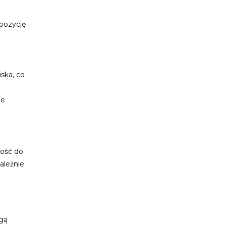
spozycję
ska, co
ne
ność do
ależnie
ogą