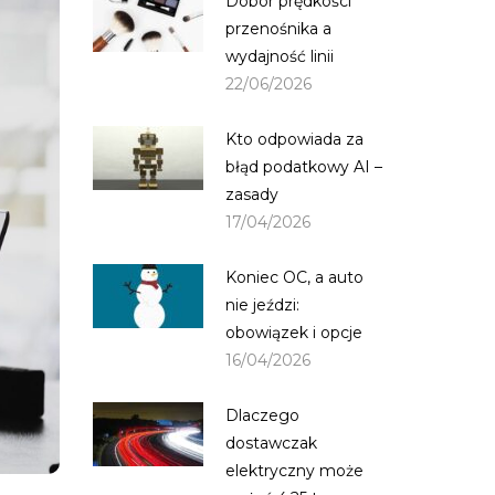
Dobór prędkości
przenośnika a
wydajność linii
22/06/2026
Kto odpowiada za
błąd podatkowy AI –
zasady
17/04/2026
Koniec OC, a auto
nie jeździ:
obowiązek i opcje
16/04/2026
Dlaczego
dostawczak
elektryczny może