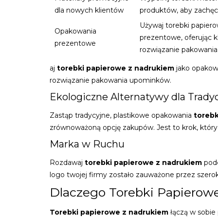
dla nowych klientów
produktów, aby zachęc
Używaj torebki papier
Opakowania
prezentowe, oferując k
prezentowe
rozwiązanie pakowani
aj
torebki papierowe z nadrukiem
jako opakowa
rozwiązanie pakowania upominków.
Ekologiczne Alternatywy dla Trad
Zastąp tradycyjne, plastikowe opakowania
toreb
zrównoważoną opcję zakupów. Jest to krok, któ
Marka w Ruchu
Rozdawaj
torebki papierowe z nadrukiem
podc
logo twojej firmy zostało zauważone przez szerok
Dlaczego Torebki Papierow
Torebki papierowe z nadrukiem
łączą w sobie