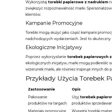
Wykorzystaj
torebki papierowe z nadrukiem
na
zwiększyć rozpoznawalność marki. Spersonalizo
klientów.
Kampanie Promocyjne
Torebki mogą służyć jako część kampanii promocyj
nadchodzących wydarzeniach. Jest to skuteczny sp
Ekologiczne Inicjatywy
Poprzez wykorzystanie
torebek papierowych z
ekologicznych inicjatyw, marki mogą podkreślić 
wizerunek marki, ale również inspiruje innych 
Przykłady Użycia Torebek 
Zastosowanie
Opis
Pakowanie
Użyj
torebek papiero
produktów na targach
produktów sprzedawan
Materiały promocyjne
Wypełnij torebki mate