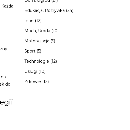
Dom, Ogród
(21)
. Każda
Edukacja, Rozrywka
(24)
Inne
(12)
Moda, Uroda
(10)
Motoryzacja
(5)
czny
Sport
(5)
Technologie
(12)
Usługi
(10)
 na
Zdrowie
(12)
ek do
egii