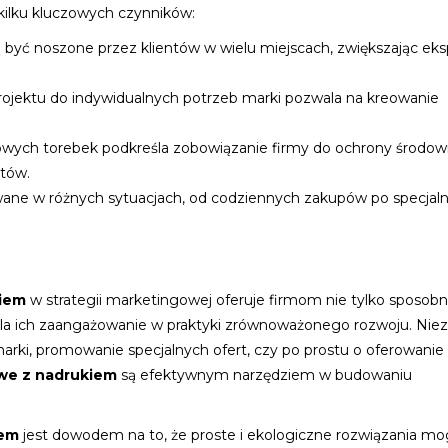
kilku kluczowych czynników:
ą być noszone przez klientów w wielu miejscach, zwiększając ek
rojektu do indywidualnych potrzeb marki pozwala na kreowanie
owych torebek podkreśla zobowiązanie firmy do ochrony środowi
ntów.
wane w różnych sytuacjach, od codziennych zakupów po specjal
kiem
w strategii marketingowej oferuje firmom nie tylko sposob
śla ich zaangażowanie w praktyki zrównoważonego rozwoju. Niez
arki, promowanie specjalnych ofert, czy po prostu o oferowanie
owe z nadrukiem
są efektywnym narzędziem w budowaniu
iem
jest dowodem na to, że proste i ekologiczne rozwiązania m