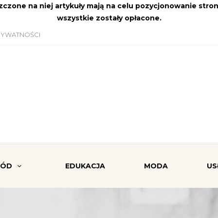
szczone na niej artykuły mają na celu pozycjonowanie str
wszystkie zostały opłacone.
RYWATNOŚCI
RÓD
EDUKACJA
MODA
US