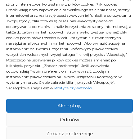
strony internetowej korzystamy z plików cookies. Pliki cookies
Archiwa
Archiwa
umożliwiają nam zapewnienie prawidłowego działania naszej strony
Wybierz miesiąc
internetowej oraz realizację podstawowych jej funkcji, a po uzyskaniu
Twojej zgody, pliki cookies są przez nas wykorzystywane do
dokonywania pomiarów i analiz korzystania ze strony internetowej, a
także do celów marketingowych. Strona wykorzystuje również pliki
cookies podmiotów trzecich w celu korzystania z zewnętrznych
narzędzi analitycznych i marketingowych. Aby wyrazić zgodę na
instalowanie na Twoim urządzeniu końcowym plików cookies
wszystkich wskazanych wyżej kategorii kliknij przycisk "Akceptuję".
Poszczególne ustawienia plików cookies możesz zmieniać po
kliknięciu przycisku „Zobacz preferencje”. Jeśli ustawienia
Polityka plików cookies (EU)
odpowiadają Twoim preferencjom, aby wyrazić zgodę na
Polityka prywatności
instalowanie plików cookies na Twoim urządzeniu końcowym w
wybranym przez Ciebie zakresie kliknij przycisk "Akceptuję".
Szczegółowe znajdziesz w
Polityce prywatności
.
Proximus - Wszelkie prawa zastrzeżone
Akceptuję
Odmów
Zobacz preferencje