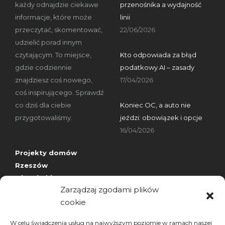
każdy odnajdzie ciekawe
przenośnika a wydajność
informacje, które może
linii
przeczytać, skomentować,
22/06/2026
udzielić porad innym
czytającym. To miejsce,
Kto odpowiada za błąd
gdzie codziennie
podatkowy AI – zasady
znajdziesz coś nowego,
17/04/2026
coś inspirującego. Sprawdź
co dziś dla ciebie
Koniec OC, a auto nie
przygotowaliśmy.
jeździ: obowiązek i opcje
16/04/2026
Projekty domów
Rzeszów
wizytówki nap
Zarządzaj zgodami plików
cookie
Archiwa
W celu świadczenia usług na najwyższym poziomie w ramach naszej