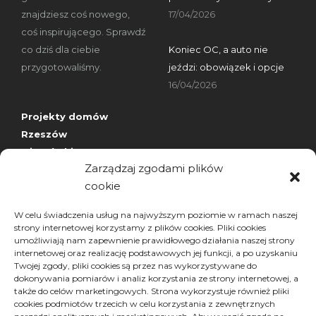
znajdziesz coś nowego,
17/04/2026
coś inspirującego. Sprawdź
co dziś dla ciebie
Koniec OC, a auto nie
przygotowaliśmy.
jeździ: obowiązek i opcje
16/04/2026
Projekty domów
Rzeszów
wizytówki nap
Zarządzaj zgodami plików
cookie
Archiwa
W celu świadczenia usług na najwyższym poziomie w ramach naszej
strony internetowej korzystamy z plików cookies. Pliki cookies
Archiwa
Archiwa
umożliwiają nam zapewnienie prawidłowego działania naszej strony
Wybierz miesiąc
internetowej oraz realizację podstawowych jej funkcji, a po uzyskaniu
Twojej zgody, pliki cookies są przez nas wykorzystywane do
dokonywania pomiarów i analiz korzystania ze strony internetowej, a
także do celów marketingowych. Strona wykorzystuje również pliki
cookies podmiotów trzecich w celu korzystania z zewnętrznych