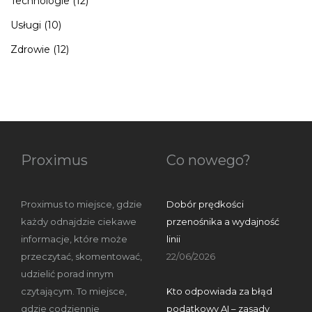
Technologie
(12)
Usługi
(10)
Zdrowie
(12)
Proximus
Co nowego?
Proximus to miejsce, gdzie
Dobór prędkości
każdy odnajdzie ciekawe
przenośnika a wydajność
informacje, które może
linii
przeczytać, skomentować,
22/06/2026
udzielić porad innym
czytającym. To miejsce,
Kto odpowiada za błąd
gdzie codziennie
podatkowy AI – zasady