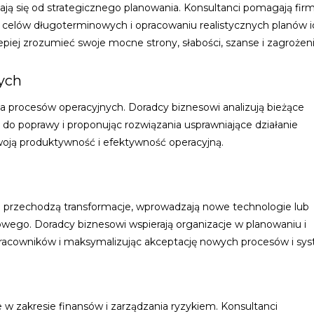
ją się od strategicznego planowania. Konsultanci pomagają fi
acji celów długoterminowych i opracowaniu realistycznych planów 
epiej zrozumieć swoje mocne strony, słabości, szanse i zagrożeni
ych
 procesów operacyjnych. Doradcy biznesowi analizują bieżące
y do poprawy i proponując rozwiązania usprawniające działanie
woją produktywność i efektywność operacyjną.
re przechodzą transformacje, wprowadzają nowe technologie lub
owego. Doradcy biznesowi wspierają organizacje w planowaniu i
pracowników i maksymalizując akceptację nowych procesów i sy
 zakresie finansów i zarządzania ryzykiem. Konsultanci