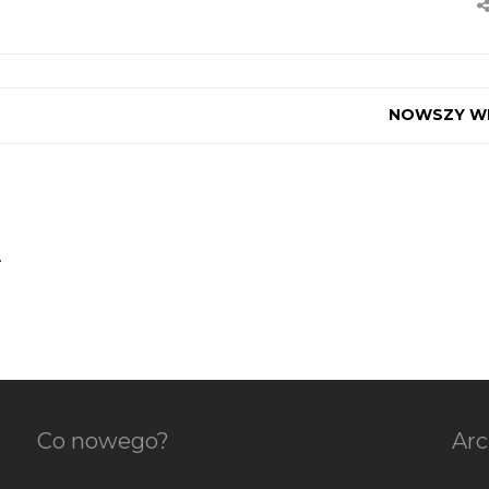
NOWSZY W
.
Co nowego?
Ar