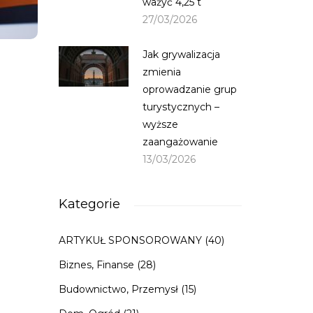
ważyć 4,25 t
27/03/2026
Jak grywalizacja
zmienia
oprowadzanie grup
turystycznych –
wyższe
zaangażowanie
13/03/2026
Kategorie
ARTYKUŁ SPONSOROWANY
(40)
Biznes, Finanse
(28)
Budownictwo, Przemysł
(15)