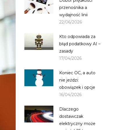
Dobór prędkości
przenośnika a
wydajność linii
22/06/2026
Kto odpowiada za
błąd podatkowy AI –
zasady
17/04/2026
Koniec OC, a auto
nie jeździ:
obowiązek i opcje
16/04/2026
Dlaczego
dostawczak
elektryczny może