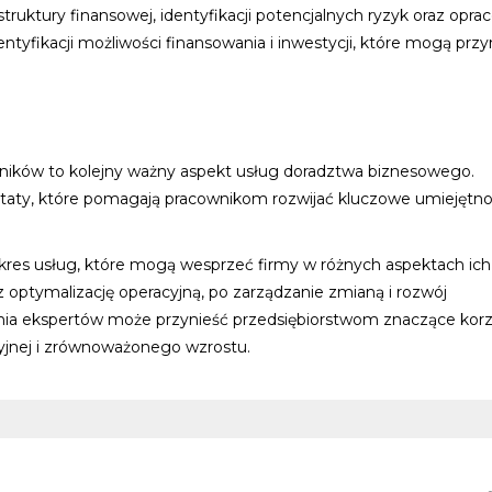
truktury finansowej, identyfikacji potencjalnych ryzyk oraz opra
entyfikacji możliwości finansowania i inwestycji, które mogą przy
wników to kolejny ważny aspekt usług doradztwa biznesowego.
ztaty, które pomagają pracownikom rozwijać kluczowe umiejętnoś
kres usług, które mogą wesprzeć firmy w różnych aspektach ich
z optymalizację operacyjną, po zarządzanie zmianą i rozwój
nia ekspertów może przynieść przedsiębiorstwom znaczące korz
yjnej i zrównoważonego wzrostu.