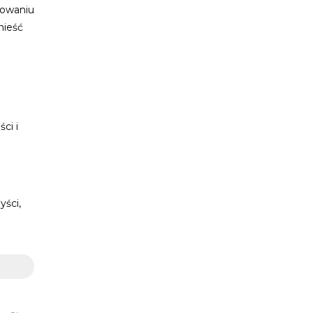
cowaniu
nieść
ci i
yści,