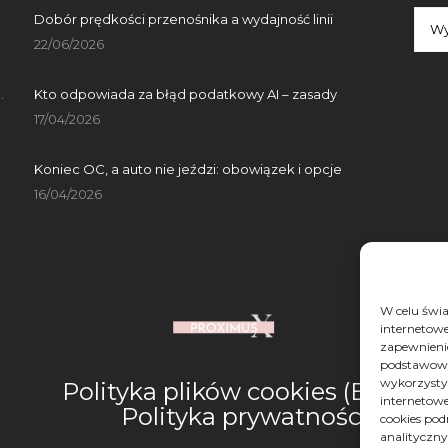
Arch
Dobór prędkości przenośnika a wydajność linii
Arch
Wy
22/06/2026
.
Kto odpowiada za błąd podatkowy AI – zasady
17/04/2026
Koniec OC, a auto nie jeździ: obowiązek i opcje
16/04/2026
W celu świ
internetowe
zapewnienie
podstawowyc
wykorzysty
Polityka plików cookies (EU)
internetowe
Polityka prywatności
cookies pod
analityczn