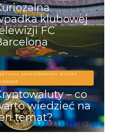
Kuriozalna
wpadka klubowej
elewizji FC
Barcelona
ARTYKUŁ SPONSOROWANY
,
BIZNES,
FINANSE
Kryptowaluty – co
warto wiedzieć na
ten temat?