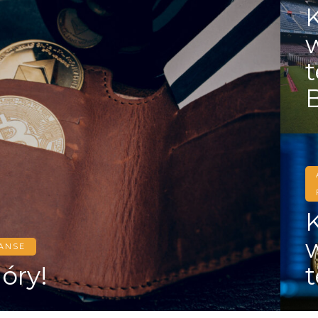
t
NANSE
óry!