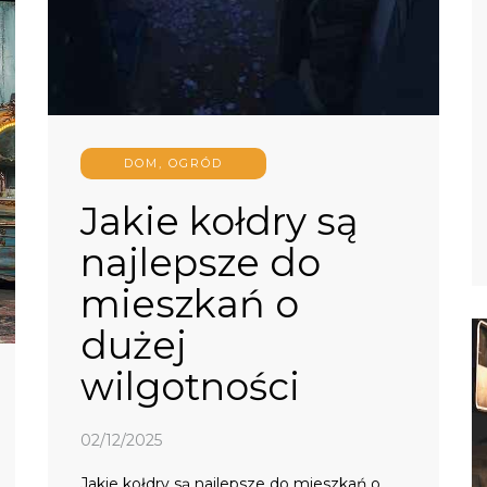
DOM, OGRÓD
Jakie kołdry są
najlepsze do
mieszkań o
dużej
wilgotności
02/12/2025
Jakie kołdry są najlepsze do mieszkań o