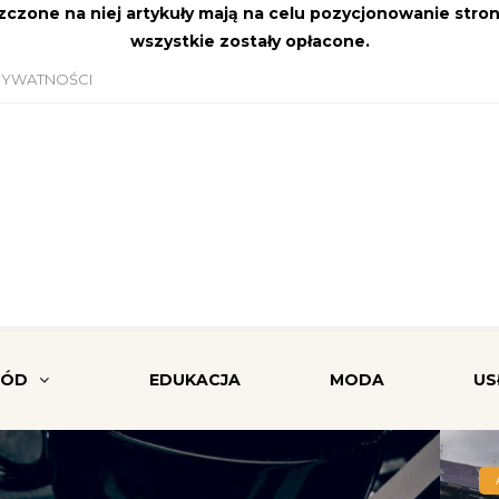
szczone na niej artykuły mają na celu pozycjonowanie str
wszystkie zostały opłacone.
RYWATNOŚCI
RÓD
EDUKACJA
MODA
US